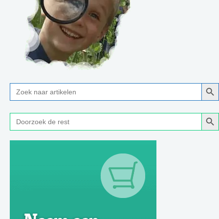
Zoe
Zoek
naar:
Zoe
Zoek
naar: