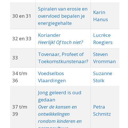
Spiralen van erosie en
Karin
30 en 31
overvloed bepalen je
Hanus
energiegehalte
Koriander
Lucrèce
32 en 33
Pl
Heerlijk! Of toch niet?
Roegiers
Tovenaar, Profeet of
Steven
33
Wi
Toekomstkunstenaar?
Vromman
34 t/m
Voedselbos
Suzanne
Pe
36
Vlaardingen
Stolk
Jong geleerd is oud
gedaan
37 t/m
Over de kansen en
Petra
39
ontwikkelingen
Schmitz
rondom kinderen en