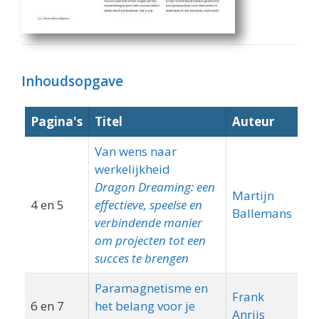
Inhoudsopgave
Pagina's
Titel
Auteur
T
Van wens naar
werkelijkheid
Dragon Dreaming: een
Martijn
4 en 5
effectieve, speelse en
Ballemans
verbindende manier
om projecten tot een
succes te brengen
Paramagnetisme en
Frank
6 en 7
het belang voor je
Anrijs