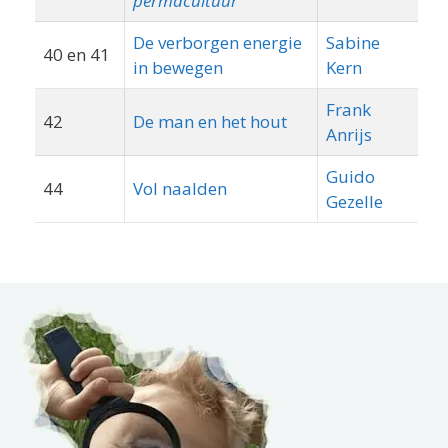
permacultuur
De verborgen energie
Sabine
40 en 41
in bewegen
Kern
Frank
42
De man en het hout
Bo
Anrijs
Guido
44
Vol naalden
Ge
Gezelle