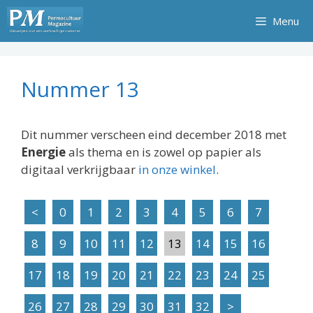
Ga
Menu
naar
de
inhoud
Nummer 13
Dit nummer verscheen eind december 2018 met
Energie
als thema en is zowel op papier als
digitaal verkrijgbaar
in onze winkel
.
<
0
1
2
3
4
5
6
7
8
9
10
11
12
13
14
15
16
17
18
19
20
21
22
23
24
25
26
27
28
29
30
31
32
>