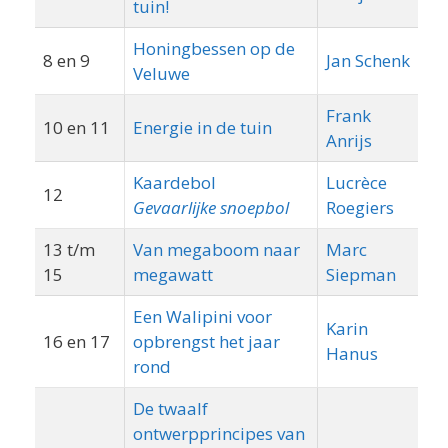
tuin!
Honingbessen op de
8 en 9
Jan Schenk
Veluwe
Frank
10 en 11
Energie in de tuin
Anrijs
Kaardebol
Lucrèce
Pl
12
Gevaarlijke snoepbol
Roegiers
de
13 t/m
Van megaboom naar
Marc
15
megawatt
Siepman
Een Walipini voor
Karin
16 en 17
opbrengst het jaar
Be
Hanus
rond
De twaalf
ontwerpprincipes van