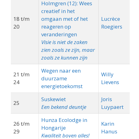
Holmgren (12): Wees
creatief in het
18 t/m
omgaan met of het
Lucrèce
Pe
20
reageren op
Roegiers
veranderingen
Visie is niet de zaken
zien zoals ze zijn, maar
zoals ze kunnen zijn
Wegen naar een
21 t/m
Willy
duurzame
Lo
24
Lievens
energietoekomst
Suskewiet
Joris
25
Di
Een bekend deuntje
Luypaert
Hunza Ecolodge in
26 t/m
Karin
Hongarije
In
29
Hanus
Kwaliteit boven alles!