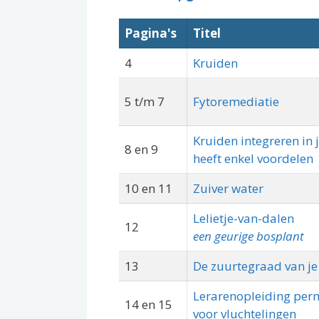
Pagina's
Titel
4
Kruiden
5 t/m 7
Fytoremediatie
Kruiden integreren in 
8 en 9
heeft enkel voordelen
10 en 11
Zuiver water
Lelietje-van-dalen
12
een geurige bosplant
13
De zuurtegraad van j
Lerarenopleiding per
14 en 15
voor vluchtelingen