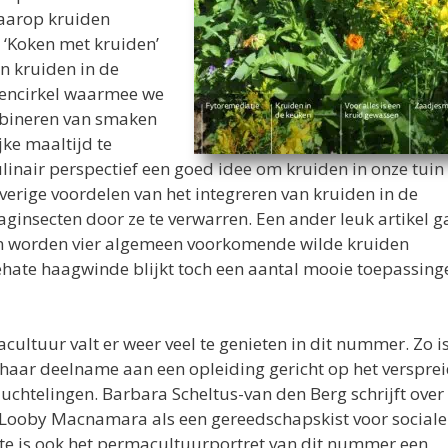
waarop kruiden
 ‘Koken met kruiden’
an kruiden in de
kencirkel waarmee we
mbineren van smaken
ke maaltijd te
ulinair perspectief een goed idee om kruiden in onze tuin 
verige voordelen van het integreren van kruiden in de
aginsecten door ze te verwarren. Een ander leuk artikel g
in worden vier algemeen voorkomende wilde kruiden
ate haagwinde blijkt toch een aantal mooie toepassing
ultuur valt er weer veel te genieten in dit nummer. Zo is
r haar deelname aan een opleiding gericht op het verspre
chtelingen. Barbara Scheltus-van den Berg schrijft over
Looby Macnamara als een gereedschapskist voor sociale
tte is ook het permacultuurportret van dit nummer een