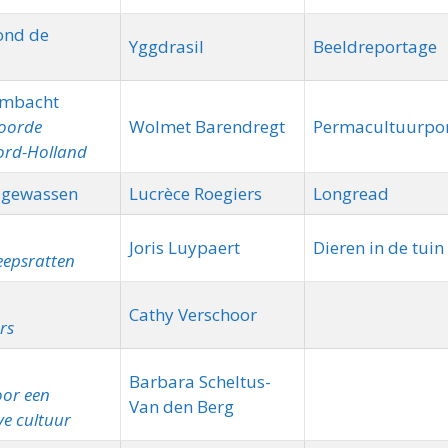
rond de
Yggdrasil
Beeldreportage
ambacht
woorde
Wolmet Barendregt
Permacultuurpor
ord-Holland
d gewassen
Lucrèce Roegiers
Longread
Joris Luypaert
Dieren in de tuin
eepsratten
Cathy Verschoor
rs
Barbara Scheltus-
oor een
Van den Berg
e cultuur