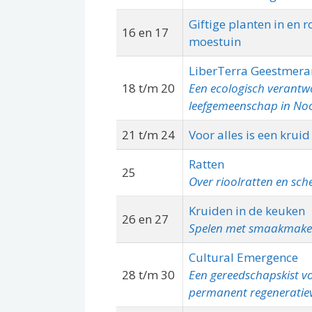
Giftige planten in en 
16 en 17
moestuin
LiberTerra Geestmer
18 t/m 20
Een ecologisch verant
leefgemeenschap in No
21 t/m 24
Voor alles is een krui
Ratten
25
Over rioolratten en sch
Kruiden in de keuken
26 en 27
Spelen met smaakmake
Cultural Emergence
28 t/m 30
Een gereedschapskist v
permanent regeneratiev