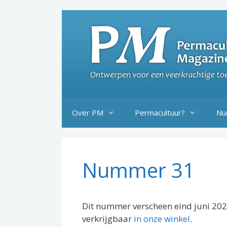
Ga
naar
de
inhoud
Over PM
Permacultuur?
Nu
Nummer 31
Dit nummer verscheen eind juni 20
verkrijgbaar
in onze winkel
.