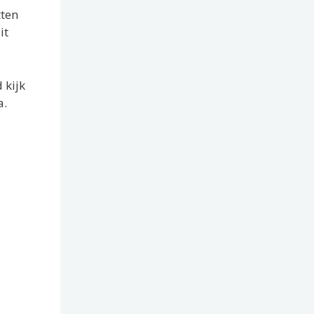
tten
it
 kijk
a.