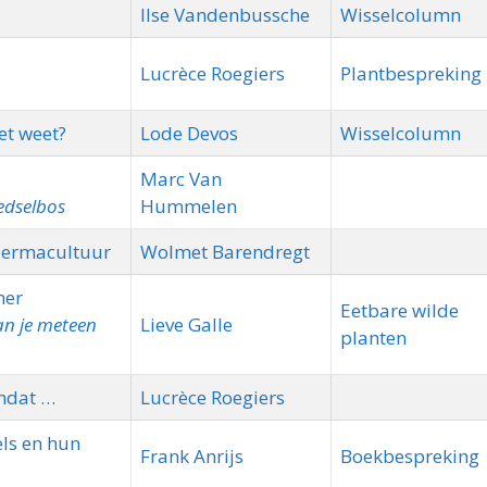
Ilse Vandenbussche
Wisselcolumn
Lucrèce Roegiers
Plantbespreking
et weet?
Lode Devos
Wisselcolumn
Marc Van
edselbos
Hummelen
permacultuur
Wolmet Barendregt
mer
Eetbare wilde
an je meteen
Lieve Galle
planten
omdat …
Lucrèce Roegiers
ls en hun
Frank Anrijs
Boekbespreking