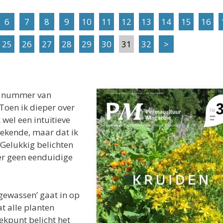
6
7
8
9
10
11
12
13
14
15
16
25
26
27
28
29
30
31
32
>
te nummer van
Toen ik dieper over
 wel een intuïtieve
oekende, maar dat ik
. Gelukkig belichten
er geen eenduidige
 gewassen’ gaat in op
at alle planten
rekpunt belicht het