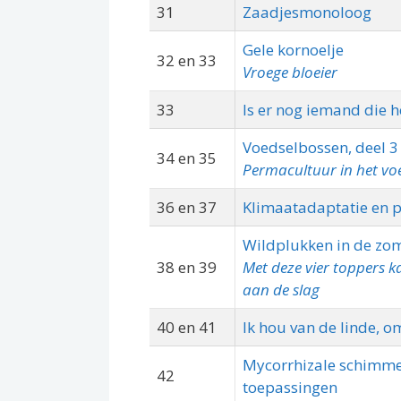
31
Zaadjesmonoloog
Gele kornoelje
32 en 33
Vroege bloeier
33
Is er nog iemand die h
Voedselbossen, deel 3
34 en 35
Permacultuur in het vo
36 en 37
Klimaatadaptatie en 
Wildplukken in de zo
38 en 39
Met deze vier toppers k
aan de slag
40 en 41
Ik hou van de linde, 
Mycorrhizale schimme
42
toepassingen