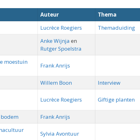
Auteur
Thema
Lucrèce Roegiers
Themaduiding
Anke Wijnja
en
Rutger Spoelstra
je moestuin
Frank Anrijs
Willem Boon
Interview
Lucrèce Roegiers
Giftige planten
e bodem
Frank Anrijs
macultuur
Sylvia Avontuur