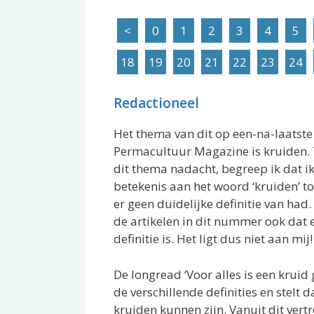
<
0
1
2
3
4
5
18
19
20
21
22
23
24
Redactioneel
Het thema van dit op een-na-laats
Permacultuur Magazine is kruiden. 
dit thema nadacht, begreep ik dat ik
betekenis aan het woord ‘kruiden’ t
er geen duidelijke definitie van had
de artikelen in dit nummer ook dat 
definitie is. Het ligt dus niet aan mij!
De longread ‘Voor alles is een kruid
de verschillende definities en stelt d
kruiden kunnen zijn. Vanuit dit vert