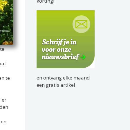
korting!
te
aat
en ontvang elke maand
en te
een gratis artikel
 er
iden
 en