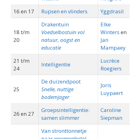
16 en 17
Rupsen en vlinders
Yggdrasil
B
Drakentuin
Elke
18 t/m
Voedselbostuin vol
Winters
en
P
20
natuur, oogst en
Jan
educatie
Mampaey
21 t/m
Lucrèce
Intelligentie
L
24
Roegiers
De duizendpoot
Joris
25
Snelle, nuttige
Di
Luypaert
bodemjager
Groepsintelligentie:
Caroline
26 en 27
samen slimmer
Siepman
Van stronttonnetje
naar wormenhotel