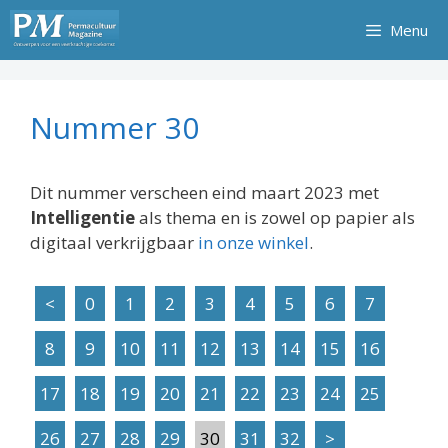
Ga
Menu
naar
de
inhoud
Nummer 30
Dit nummer verscheen eind maart 2023 met
Intelligentie
als thema en is zowel op papier als
digitaal verkrijgbaar
in onze winkel
.
<
0
1
2
3
4
5
6
7
8
9
10
11
12
13
14
15
16
17
18
19
20
21
22
23
24
25
26
27
28
29
30
31
32
>