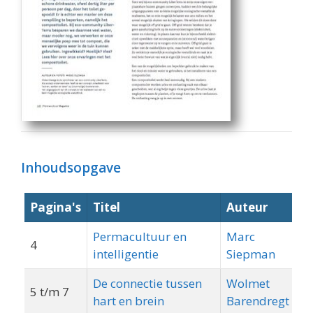
Inhoudsopgave
Pagina's
Titel
Auteur
T
Permacultuur en
Marc
4
T
intelligentie
Siepman
De connectie tussen
Wolmet
5 t/m 7
hart en brein
Barendregt