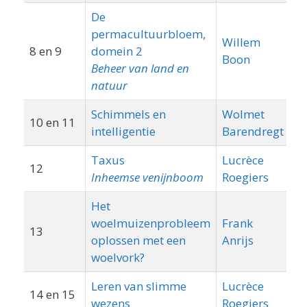
De
permacultuurbloem,
Willem
8 en 9
domein 2
Boon
Beheer van land en
natuur
Schimmels en
Wolmet
10 en 11
intelligentie
Barendregt
Taxus
Lucrèce
12
Gi
Inheemse venijnboom
Roegiers
Het
woelmuizenprobleem
Frank
13
oplossen met een
Anrijs
woelvork?
Leren van slimme
Lucrèce
14 en 15
wezens
Roegiers