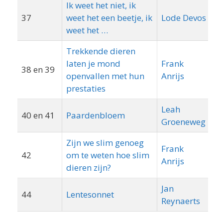
Ik weet het niet, ik
37
weet het een beetje, ik
Lode Devos
weet het …
Trekkende dieren
laten je mond
Frank
38 en 39
openvallen met hun
Anrijs
prestaties
Leah
Ee
40 en 41
Paardenbloem
Groeneweg
p
Zijn we slim genoeg
Frank
42
om te weten hoe slim
B
Anrijs
dieren zijn?
Jan
44
Lentesonnet
G
Reynaerts