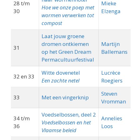
28 t/m
Mieke
Hoe we onze poep met
30
Elzenga
wormen verwerken tot
compost
Laat jouw groene
dromen ontkiemen
Martijn
31
op het Green Dream
Ballemans
Permacultuurfestival
Witte dovenetel
Lucrèce
32 en 33
P
Een zachte netel
Roegiers
Steven
33
Met een vingerknip
W
Vromman
Voedselbossen, deel 2
34 t/m
Annelies
Voedselbossen en het
36
Loos
Vlaamse beleid