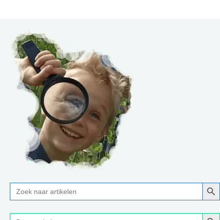
Zoe
Zoek
naar:
Zoe
Zoek