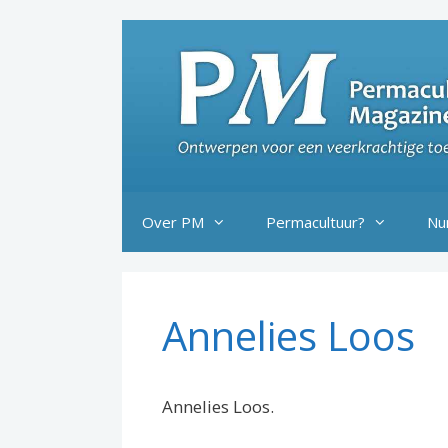
Ga
naar
de
inhoud
Over PM
Permacultuur?
Nu
Annelies Loos
Annelies Loos.