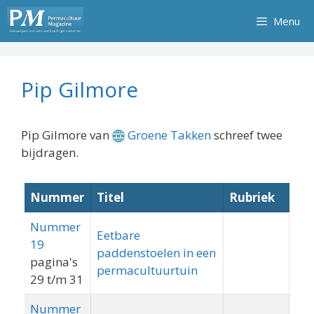
Ga
Menu
naar
de
inhoud
Pip Gilmore
Pip Gilmore van
Groene Takken
schreef twee
bijdragen.
Nummer
Titel
Rubriek
Nummer
Eetbare
19
paddenstoelen in een
pagina's
permacultuurtuin
29 t/m 31
Nummer