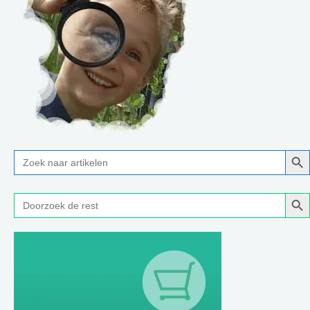
Zoe
Zoek
naar:
Zoe
Zoek
naar: