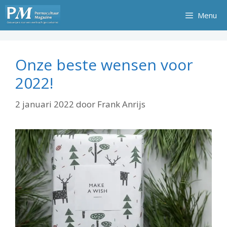
Ga
Menu
naar
de
inhoud
Onze beste wensen voor
2022!
2 januari 2022
door
Frank Anrijs