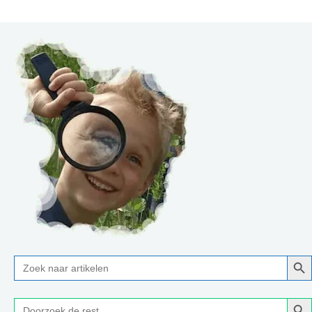
Zoe
Zoek
naar:
Zoe
Zoek