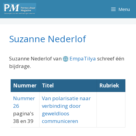
Ga
Menu
naar
de
inhoud
Suzanne Nederlof
Suzanne Nederlof van
EmpaTilya
schreef één
bijdrage.
Nummer
Titel
Rubriek
Nummer
Van polarisatie naar
26
verbinding door
pagina's
geweldloos
38 en 39
communiceren