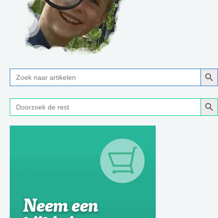
Zoe
Zoek
naar:
Zoe
Zoek
naar: