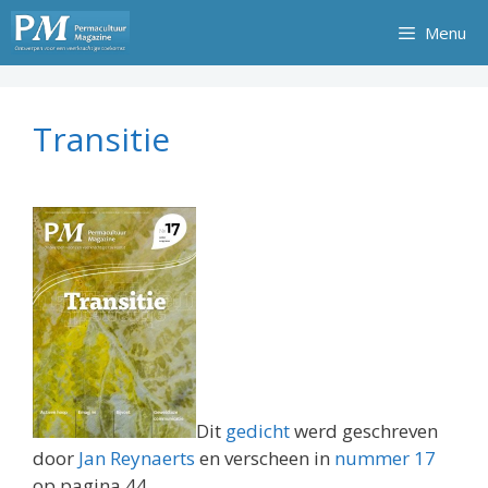
Ga
Menu
naar
de
inhoud
Transitie
Dit
gedicht
werd geschreven
door
Jan Reynaerts
en verscheen in
nummer 17
op pagina 44.