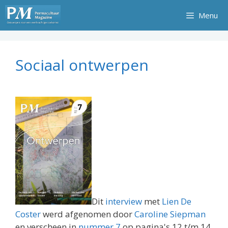
Ga
Menu
naar
de
inhoud
Sociaal ontwerpen
Dit
interview
met
Lien De
Coster
werd afgenomen door
Caroline Siepman
en verscheen in
nummer 7
op pagina's 12 t/m 14.