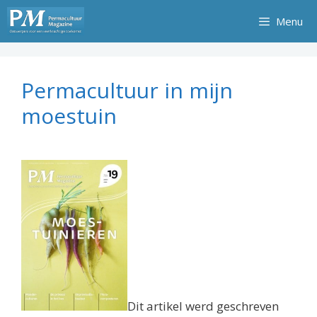
Ga
Menu
naar
de
inhoud
Permacultuur in mijn
moestuin
Dit artikel werd geschreven