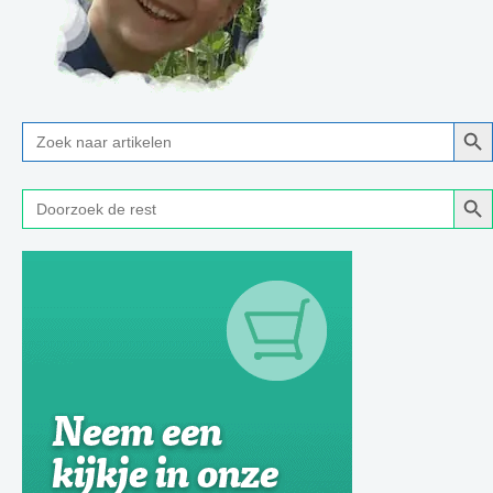
Zoe
Zoek
naar:
Zoe
Zoek
naar: