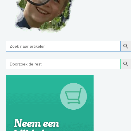
Zoe
Zoek
naar:
Zoe
Zoek
naar: