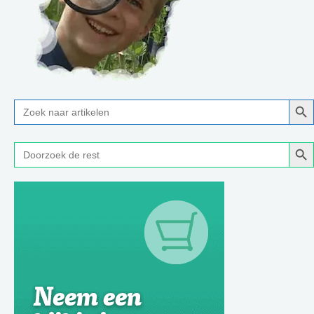
Zoe
Zoek
naar:
Zoe
Zoek
naar: