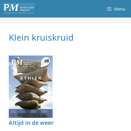
Ga
Menu
naar
de
inhoud
Klein kruiskruid
Altijd in de weer