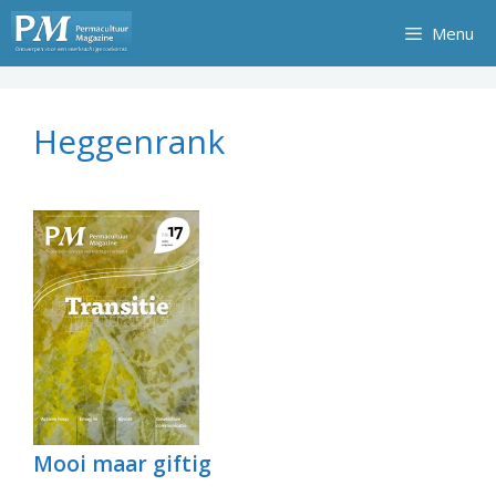
Ga
Menu
naar
de
inhoud
Heggenrank
Mooi maar giftig