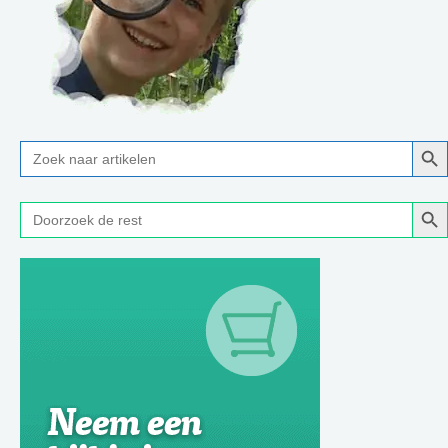
Zoe
Zoek
naar:
Zoe
Zoek
naar: