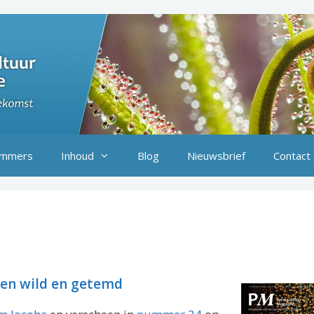
mmers
Inhoud
Blog
Nieuwsbrief
Contact
sen wild en getemd