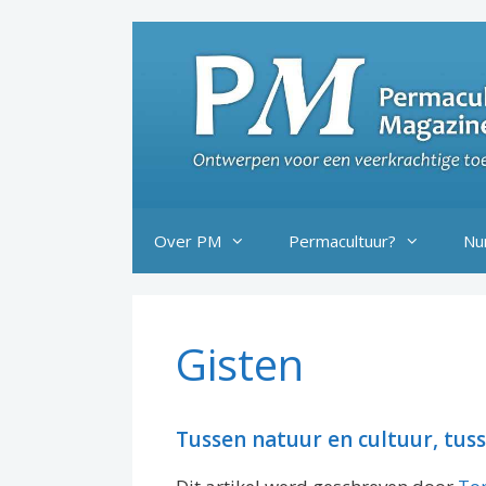
Ga
naar
de
inhoud
Over PM
Permacultuur?
Nu
Gisten
Tussen natuur en cultuur, tus