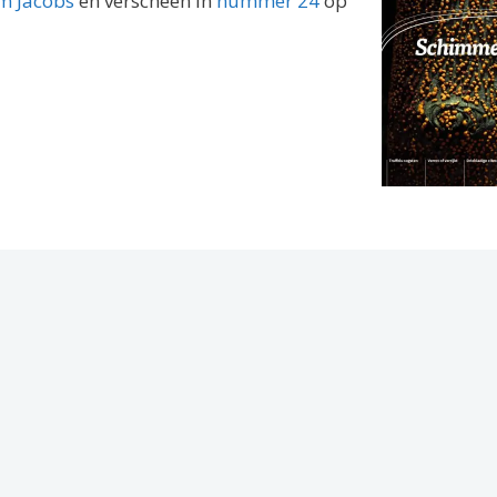
m Jacobs
en verscheen in
nummer 24
op