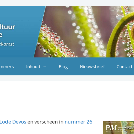
mmers
Inhoud
Blog
Nieuwsbrief
Contact
Lode Devos
en verscheen in
nummer 26