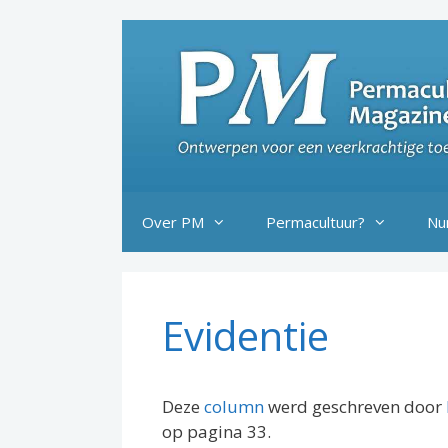
Ga
naar
de
inhoud
Over PM
Permacultuur?
Nu
Evidentie
Deze
column
werd geschreven door
op pagina 33.