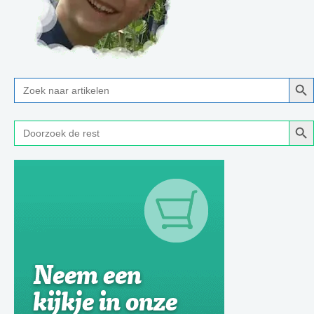
Zoe
Zoek
naar:
Zoe
Zoek
naar: