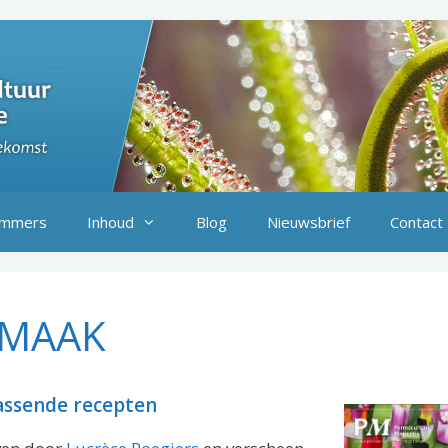
mmers
Inhoud
Blog
Nieuwsbrief
Contact
SMAAK
assende recepten