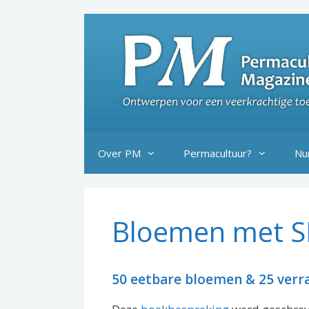
Ga
naar
de
inhoud
Over PM
Permacultuur?
Nu
Bloemen met 
50 eetbare bloemen & 25 verr