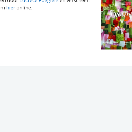
ven door
Lucrèce Roegiers
en verscheen
hem
hier
online.