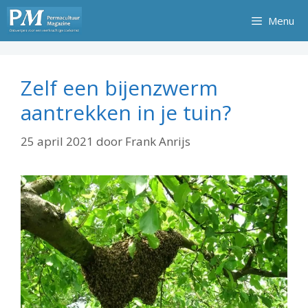
Ga
Menu
naar
de
inhoud
Zelf een bijenzwerm
aantrekken in je tuin?
25 april 2021
door
Frank Anrijs