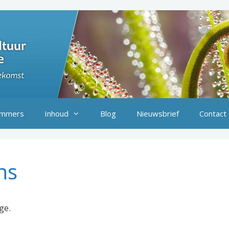
mmers
Inhoud
Blog
Nieuwsbrief
Contact
ns
ge.