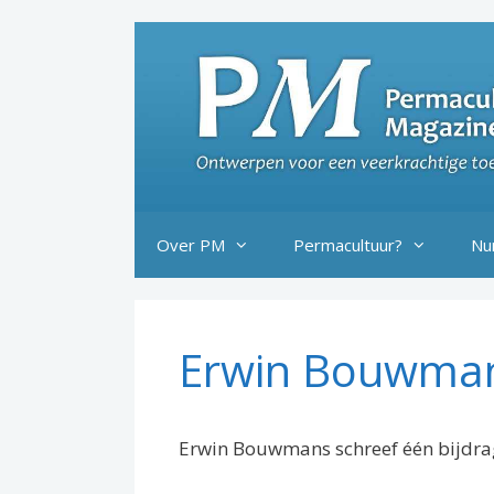
Ga
naar
de
inhoud
Over PM
Permacultuur?
Nu
Erwin Bouwma
Erwin Bouwmans schreef één bijdra