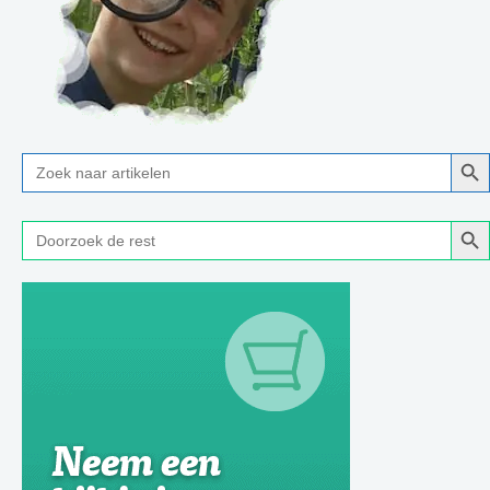
Zoe
Zoek
naar:
Zoe
Zoek
naar: