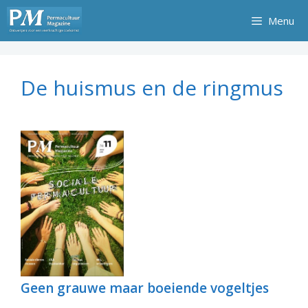
Ga
Menu
naar
de
inhoud
De huismus en de ringmus
Geen grauwe maar boeiende vogeltjes