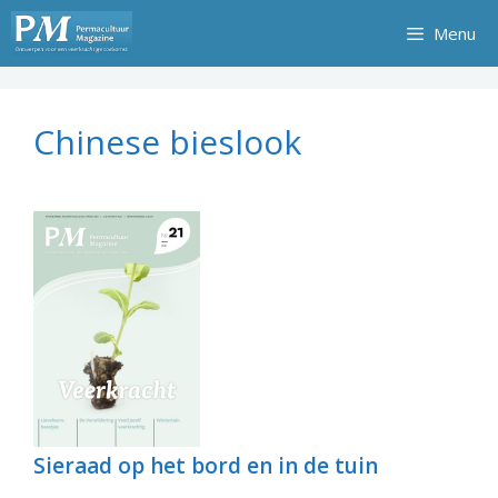
Ga
Menu
naar
de
inhoud
Chinese bieslook
Sieraad op het bord en in de tuin