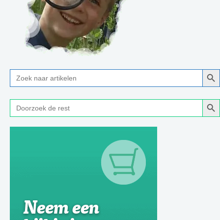
Zoe
Zoek
naar:
Zoe
Zoek
naar: